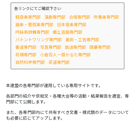
各リンクにてご確認下さい
軽音楽専門部
演劇専門部
合唱専門部
吹奏楽専門部
器楽・管弦楽専門部
日本音楽専門部
吟詠剣詩舞専門部
郷土芸能専門部
バトントワリング専門部
美術・工芸専門部
書道専門部
写真専門部
放送専門部
囲碁専門部
将棋専門部
小倉百人一首かるた専門部
自然科学専門部
茶道専門部
本連盟の各専門部が運用している専用サイトです。
各部門の紹介や京総文・各種大会等の活動・結果報告を適宜、専
門部にて公開します。
また、各専門部内にて共有すべき文書・様式類のデータについて
も必要に応じてアップします。