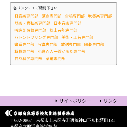
各リンクにてご確認下さい
軽音楽専門部
演劇専門部
合唱専門部
吹奏楽専門部
器楽・管弦楽専門部
日本音楽専門部
吟詠剣詩舞専門部
郷土芸能専門部
バトントワリング専門部
美術・工芸専門部
書道専門部
写真専門部
放送専門部
囲碁専門部
将棋専門部
小倉百人一首かるた専門部
自然科学専門部
茶道専門部
サイトポリシー
リンク
〒602-0867 京都市上京区寺町通荒神口下ル松蔭町131
京都府立鴨沂高等学校内